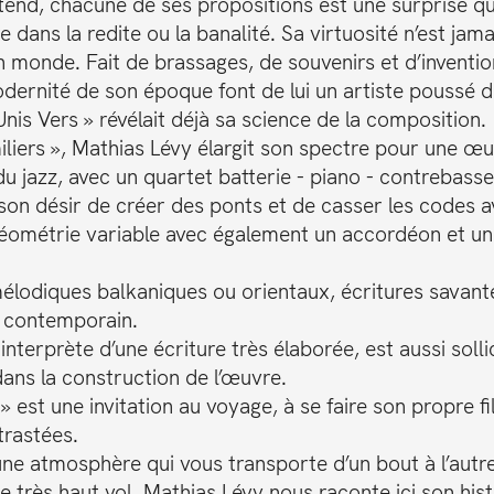
’attend, chacune de ses propositions est une surprise qu
tre dans la redite ou la banalité. Sa virtuosité n’est 
 son monde. Fait de brassages, de souvenirs et d’invent
rnité de son époque font de lui un artiste poussé de 
is Vers » révélait déjà sa science de la composition.
liers », Mathias Lévy élargit son spectre pour une œ
 du jazz, avec un quartet batterie - piano - contrebasse 
son désir de créer des ponts et de casser les codes a
éométrie variable avec également un accordéon et un
lodiques balkaniques ou orientaux, écritures savantes 
e contemporain.
erprète d’une écriture très élaborée, est aussi solli
ans la construction de l’œuvre.
» est une invitation au voyage, à se faire son propre f
rastées.
une atmosphère qui vous transporte d’un bout à l’autr
de très haut vol, Mathias Lévy nous raconte ici son his