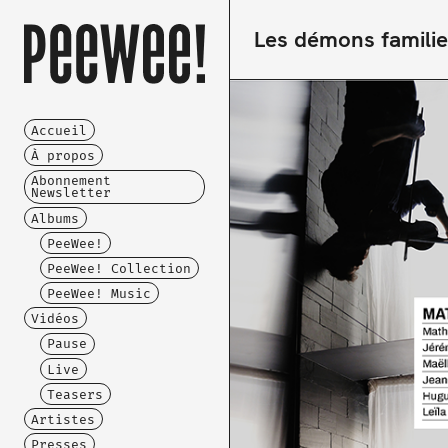
Les démons familie
Accueil
À propos
Abonnement
Newsletter
Albums
PeeWee!
PeeWee! Collection
PeeWee! Music
Vidéos
Pause
Live
Teasers
Artistes
Presses