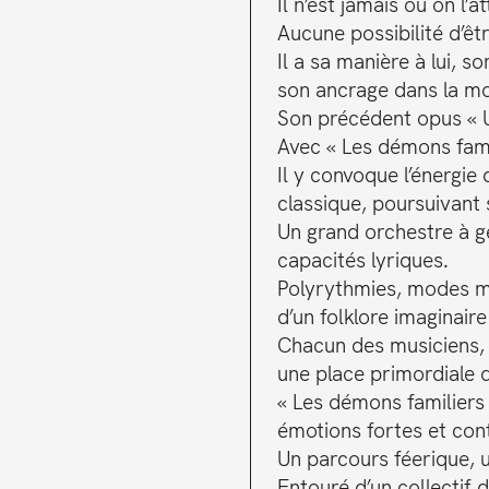
Il n’est jamais où on l
Aucune possibilité d’ê
Il a sa manière à lui,
son ancrage dans la mode
Son précédent opus « Un
Avec « Les démons fami
Il y convoque l’énergie
classique, poursuivant 
Un grand orchestre à g
capacités lyriques.
Polyrythmies, modes mé
d’un folklore imaginair
Chacun des musiciens, int
une place primordiale d
« Les démons familiers 
émotions fortes et cont
Un parcours féerique, 
Entouré d’un collectif 