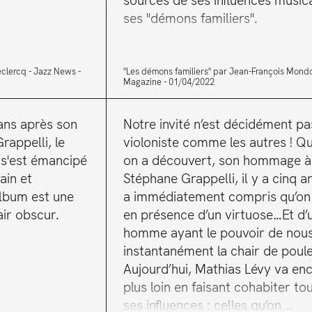
sources de ses influences musica
ses "démons familiers".
eclercq
Jazz News
"Les démons familiers" par Jean-François Mond
Magazine
01/04/2022
ans après son
Notre invité n’est décidément pa
appelli, le
violoniste comme les autres ! Q
 s'est émancipé
on a découvert, son hommage à
ain et
Stéphane Grappelli, il y a cinq a
album est une
a immédiatement compris qu’on 
air obscur.
en présence d’un virtuose…Et d’
homme ayant le pouvoir de nous 
instantanément la chair de poule
Aujourd’hui, Mathias Lévy va en
plus loin en faisant cohabiter to
ses influences : celles qu’on …