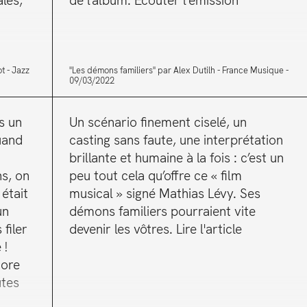
les,
de l’album. Écouter l'émission
ot
Jazz
"Les démons familiers" par Alex Dutilh
France Musique
09/03/2022
s un
Un scénario finement ciselé, un
uand
casting sans faute, une interprétation
brillante et humaine à la fois : c’est un
ns, on
peu tout cela qu’offre ce « film
était
musical » signé Mathias Lévy. Ses
un
démons familiers pourraient vite
filer
devenir les vôtres. Lire l'article
 !
core
utes