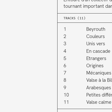
tournant important dan
TRACKS (11)
1
Beyrouth
2
Couleurs
3
Unis vers
4
En cascade
5
Etrangers
6
Origines
7
Mécaniques 
8
Valse à la Bil
9
Arabesques
10
Petites diff
11
Valse calme