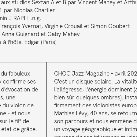
1 aux studios Sextan A et B par Vincent Mahey et Arthu
 par Nicolas Charlier
nin J RAPH i.n.g.
 François Yvernat, Virginie Crouail et Simon Goubert
: Anna Guignard et Gaby Mahey
̀ l'hôtel Edgar (Paris)
 du fabuleux
CHOC Jazz Magazine - avril 20
y confirme ses
C'est un disque solaire. La vitalit
 d'évocation de
l'allégresse, l'énergie dominent 
es, une
bien sûr quelques ombres). Insta
e du violon de
firmament des violonistes europ
me - et nous
Mathias Lévy, 40 ans, se retour
ur le fil" de
son parcours et nous emmène 
 état de grâce.
un voyage géographique et inti