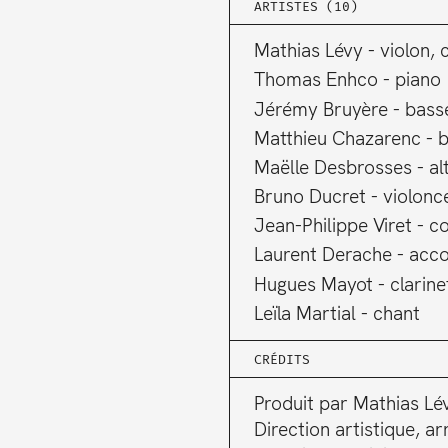
ARTISTES (10)
Mathias Lévy
violon,
Thomas Enhco
piano
Jérémy Bruyère
bass
Matthieu Chazarenc
b
Maëlle Desbrosses
al
Bruno Ducret
violonce
Jean-Philippe Viret
co
Laurent Derache
acc
Hugues Mayot
clarin
Leïla Martial
chant
CRÉDITS
Produit par Mathias Le
Direction artistique, a