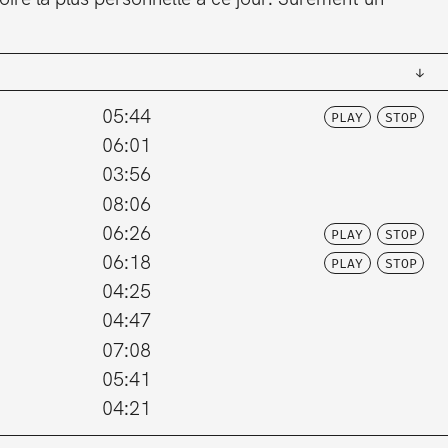
05:44
PLAY
STOP
06:01
03:56
08:06
06:26
PLAY
STOP
06:18
PLAY
STOP
04:25
04:47
07:08
05:41
04:21