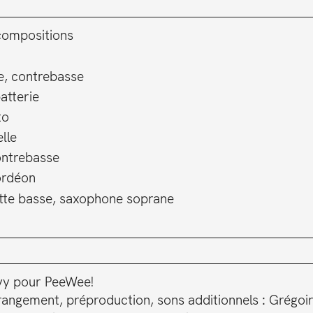
 compositions
e, contrebasse
atterie
to
lle
ntrebasse
ordéon
ette basse, saxophone soprane
́vy pour PeeWee!
rrangement, préproduction, sons additionnels : Grégoi