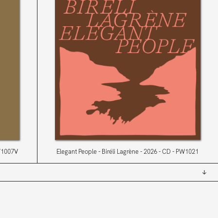
1007V
Elegant People
Biréli Lagrène
2026
CD
PW1021