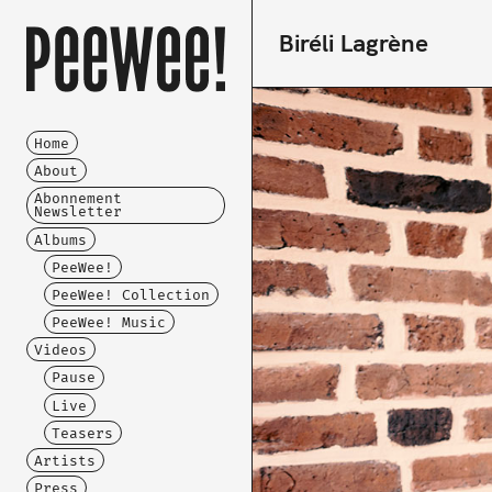
Biréli Lagrène
Home
About
Abonnement
Newsletter
Albums
PeeWee!
PeeWee! Collection
PeeWee! Music
Videos
Pause
Live
Teasers
Artists
Press