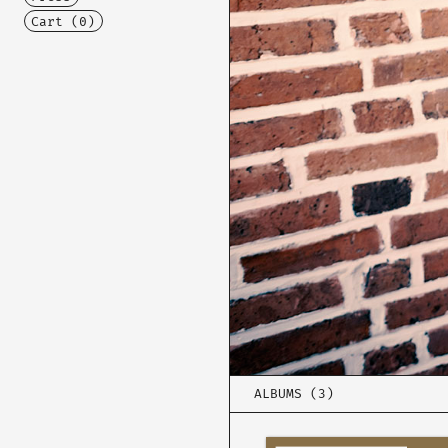
Cart (
0
)
ALBUMS (3)