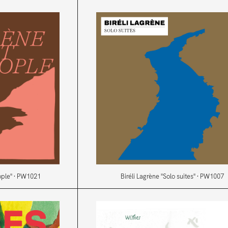
eople" · PW1021
Biréli Lagrène "Solo suites" · PW1007