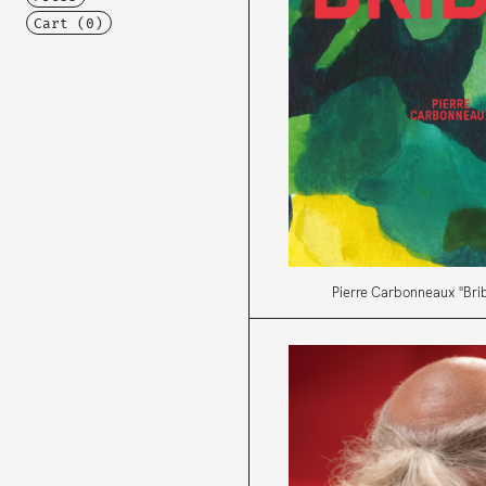
Cart (
0
)
Pierre Carbonneaux "Bri