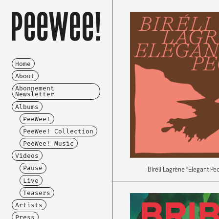
Home
About
Abonnement
Newsletter
Albums
PeeWee!
PeeWee! Collection
PeeWee! Music
Videos
Pause
Biréli Lagrène "Elegant P
Live
Teasers
Artists
Press