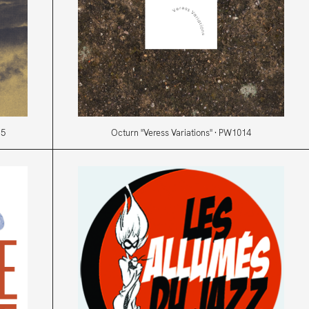
15
Octurn "Veress Variations" · PW1014