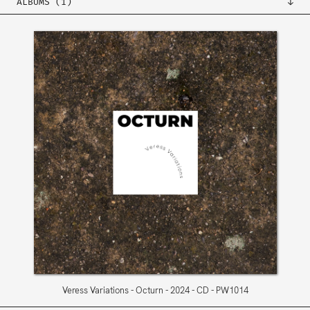
ALBUMS (1)
Veress Variations
Octurn
2024
CD
PW1014